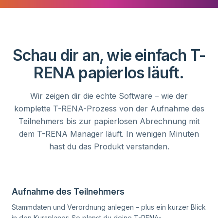
Schau dir an, wie einfach T-
RENA papierlos läuft.
Wir zeigen dir die echte Software – wie der
komplette T-RENA-Prozess von der Aufnahme des
Teilnehmers bis zur papierlosen Abrechnung mit
dem T-RENA Manager läuft. In wenigen Minuten
hast du das Produkt verstanden.
Video ansehen
01
Aufnahme des Teilnehmers
Stammdaten und Verordnung anlegen – plus ein kurzer Blick
in den Kursplaner: So planst du deine T-RENA-