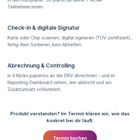
Teilnehmer:innen.
Video ansehen
02
Check-in & digitale Signatur
Karte oder Chip scannen, digital signieren (TÜV-zertifiziert),
fertig. Kein Sortieren, kein Abheften.
Video ansehen
03
Abrechnung & Controlling
In 4 Klicks papierlos an die DRV abrechnen – und im
Reporting-Dashboard sehen, wer abbricht und wo
Zusatzumsatz schlummert.
Produkt verstanden? Im Termin klären wir, wie das
konkret bei dir läuft.
Termin buchen