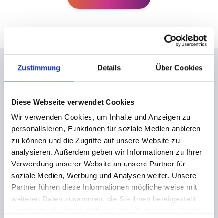
Zustimmung
Details
Über Cookies
Anbieter, die schon
Diese Webseite verwendet Cookies
umgestellt haben.
Wir verwenden Cookies, um Inhalte und Anzeigen zu
personalisieren, Funktionen für soziale Medien anbieten
Ein Einblick in Einrichtungen, die bereits erfolgreich
zu können und die Zugriffe auf unsere Website zu
umgestellt haben.
analysieren. Außerdem geben wir Informationen zu Ihrer
Florian Beck
Verwendung unserer Website an unsere Partner für
Geschäftsführer
z
soziale Medien, Werbung und Analysen weiter. Unsere
Partner führen diese Informationen möglicherweise mit
„Aus wirtschaftlicher Sicht bist du doof, wenn
Körperhandwerk Florian Beck
„V
weiteren Daten zusammen, die Sie ihnen bereitgestellt
du das nicht machst."
dig
,
haben oder die sie im Rahmen Ihrer Nutzung der Dienste