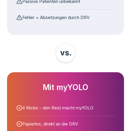
Passive Patienten unbekannt
Fehler = Absetzungen durch DRV
Mit myYOLO
4 Klicks – den Rest macht myYOLO
Papierlos, direkt an die DRV